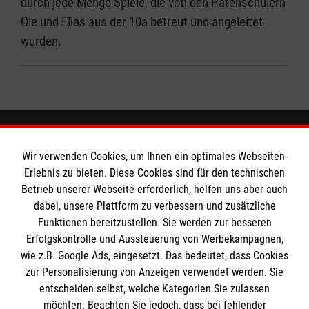
durch jede Menge Spiele, die von den Patenschülern
Ole und Elias aus der 10a betreut und angeleitet
wurden.
Wir verwenden Cookies, um Ihnen ein optimales Webseiten-
Das Liebfrauengymnasium
Erlebnis zu bieten. Diese Cookies sind für den technischen
Betrieb unserer Webseite erforderlich, helfen uns aber auch
dabei, unsere Plattform zu verbessern und zusätzliche
Downloads
Soziale Netzwerke
Funktionen bereitzustellen. Sie werden zur besseren
Ansprechpartner
Erfolgskontrolle und Aussteuerung von Werbekampagnen,
wie z.B. Google Ads, eingesetzt. Das bedeutet, dass Cookies
Soziale Netzwerke
zur Personalisierung von Anzeigen verwendet werden. Sie
Informationen
entscheiden selbst, welche Kategorien Sie zulassen
möchten. Beachten Sie jedoch, dass bei fehlender