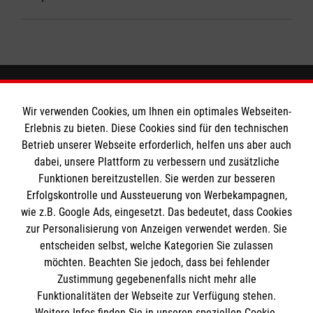
Wir verwenden Cookies, um Ihnen ein optimales Webseiten-
Das Liebfrauengymnasium
Erlebnis zu bieten. Diese Cookies sind für den technischen
Betrieb unserer Webseite erforderlich, helfen uns aber auch
dabei, unsere Plattform zu verbessern und zusätzliche
Downloads
Soziale Netzwerke
Funktionen bereitzustellen. Sie werden zur besseren
Ansprechpartner
Erfolgskontrolle und Aussteuerung von Werbekampagnen,
wie z.B. Google Ads, eingesetzt. Das bedeutet, dass Cookies
Soziale Netzwerke
zur Personalisierung von Anzeigen verwendet werden. Sie
entscheiden selbst, welche Kategorien Sie zulassen
Informationen
möchten. Beachten Sie jedoch, dass bei fehlender
Zustimmung gegebenenfalls nicht mehr alle
Funktionalitäten der Webseite zur Verfügung stehen.
Kontakt
Weitere Infos finden Sie in unseren speziellen Cookie-