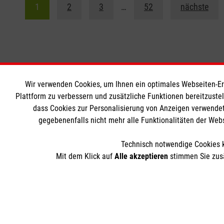
1
2
3
…
52
nächste
Wir verwenden Cookies, um Ihnen ein optimales Webseiten-Erle
Das Liebfrauengymnasium
Informat
Plattform zu verbessern und zusätzliche Funktionen bereitzuste
dass Cookies zur Personalisierung von Anzeigen verwendet
Downloads
Kontakt
gegebenenfalls nicht mehr alle Funktionalitäten der Web
Ansprechpartner
Impressum
Technisch notwendige Cookies k
Datenschut
Mit dem Klick auf
Alle akzeptieren
stimmen Sie zusä
Soziale Netzwerke
Compliance
Institutione