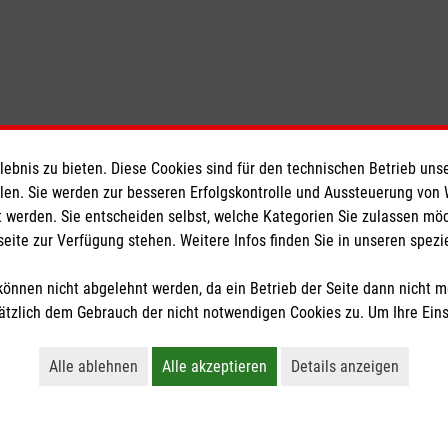
bnis zu bieten. Diese Cookies sind für den technischen Betrieb unse
ionen
Malteser
llen. Sie werden zur besseren Erfolgskontrolle und Aussteuerung von
 werden. Sie entscheiden selbst, welche Kategorien Sie zulassen mö
Malteser Werke
seite zur Verfügung stehen. Weitere Infos finden Sie in unseren spe
Malteser Paderborn
önnen nicht abgelehnt werden, da ein Betrieb der Seite dann nicht 
z
tzlich dem Gebrauch der nicht notwendigen Cookies zu. Um Ihre Ein
Alle ablehnen
Alle akzeptieren
Details anzeigen
lles Schutzkonzept
Lehnt alle nicht-essentiellen Cookies ab
Akzeptiert alle Cookies einschließl
Öffnet detaillie