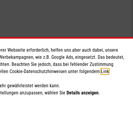
rer Webseite erforderlich, helfen uns aber auch dabei, unsere
Kontakt
 Werbekampagnen, wie z.B. Google Ads, eingesetzt. Das bedeutet,
chten. Beachten Sie jedoch, dass bei fehlender Zustimmung
Privates Liebfrauengymnasium
ziellen Cookie-Datenschutzhinweisen unter folgendem
Link
.
Lindenstraße 15
mehr gewährleistet werden kann.
33142 Büren
stellungen anzupassen, wählen Sie
Details anzeigen
.
Tel. (02951) 98 36 0
Fax (02951) 98 36 50
Mail:
info@lfg-bueren.de
ich Marketing und Analyse
rte Cookie-Einstellungen