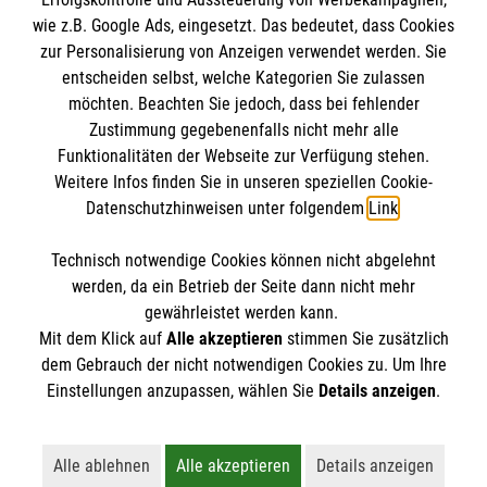
wie z.B. Google Ads, eingesetzt. Das bedeutet, dass Cookies
Soziale Netzwerke
zur Personalisierung von Anzeigen verwendet werden. Sie
Informationen
entscheiden selbst, welche Kategorien Sie zulassen
möchten. Beachten Sie jedoch, dass bei fehlender
Zustimmung gegebenenfalls nicht mehr alle
Funktionalitäten der Webseite zur Verfügung stehen.
Kontakt
Weitere Infos finden Sie in unseren speziellen Cookie-
Impressum
Malteser
Datenschutzhinweisen unter folgendem
Link
.
Datenschutz
Compliance
Technisch notwendige Cookies können nicht abgelehnt
Malteser Werke
Accordion 1
werden, da ein Betrieb der Seite dann nicht mehr
Malteser Paderborn
gewährleistet werden kann.
Institutionelles Schutzkonzept
Mit dem Klick auf
Alle akzeptieren
stimmen Sie zusätzlich
dem Gebrauch der nicht notwendigen Cookies zu. Um Ihre
Einstellungen anzupassen, wählen Sie
Details anzeigen
.
Kontakt
Alle ablehnen
Alle akzeptieren
Details anzeigen
Lehnt alle nicht-essentiellen Cookies ab
Akzeptiert alle Cookies einschließl
Öffnet detaillie
Privates Liebfrauengymnasium